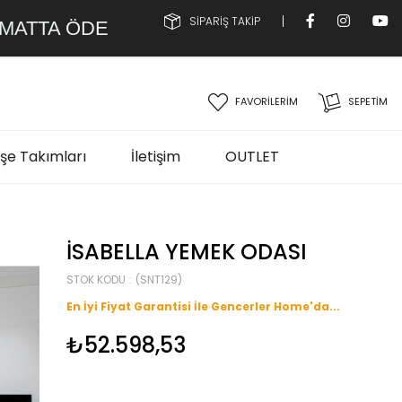
SİPARİŞ TAKİP
IMATTA ÖDE
FAVORİLERİM
SEPETIM
şe Takımları
İletişim
OUTLET
İSABELLA YEMEK ODASI
STOK KODU
(SNT129)
En İyi Fiyat Garantisi İle Gencerler Home'da...
₺52.598,53