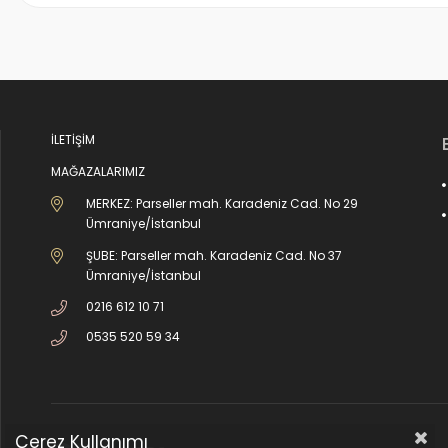
İLETİŞİM
MAĞAZALARIMIZ
MERKEZ: Parseller mah. Karadeniz Cad. No 29
Ümraniye/İstanbul
ŞUBE: Parseller mah. Karadeniz Cad. No 37
Ümraniye/İstanbul
0216 612 10 71
0535 520 59 34
Çerez Kullanımı