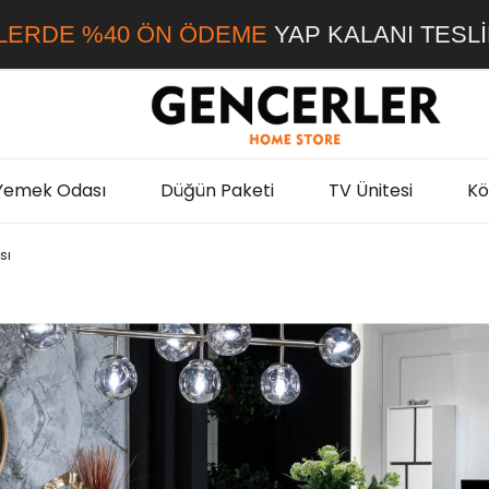
LERDE %40 ÖN ÖDEME
YAP KALANI TESL
Yemek Odası
Düğün Paketi
TV Ünitesi
Kö
sı