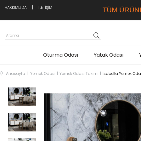
HAKKIMIZDA
İLETİŞİM
TÜM ÜRÜN
Oturma Odası
Yatak Odası
Anasayfa
Yemek Odası
Yemek Odası Takımı
İsabella Yemek Oda