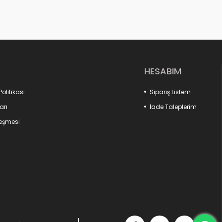
HESABIM
Politikası
Sipariş Listem
arı
İade Taleplerim
leşmesi